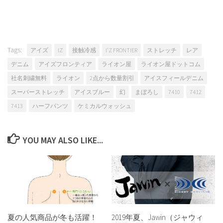
Tags:
アイズ
IZ
接触冷感
I'Z FRONTIER
ストレッチ
レア
デニム
アイズフロンティア
ライオン屋
ライオン屋ドットコム
社名刺繍無料
ライオン
2点から数量割引
アイスフィールデニム
スーパーストレッチ
アイスブルー
幻
まぼろし
7410
7412
7413
ハーフパンツ
ケミカルウォッシュ
YOU MAY ALSO LIKE...
夏の人気商品が冬も活躍！
2019年夏、Jawin（ジャウィ