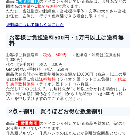
商品に
のアイコンが付いている商品は、会社名などの
団体名の
刺繍を1枚から無料
で承ります。
ただし、当社指定の刺繍色・当社標準字体・文字の大きさを当社
お任せ、左胸に１行で１色刺繍できる場合に限ります。
※刺繍について詳しくはこちら
お客様ご負担送料500円・1万円以上は送料無
料
お客様ご負担送料
税込 500円
（北海道・沖縄は追加送料
1,000円）
代金引換手数料 税込 300円
GMO後払い手数料 税込 250円
商品代金合計から数量割引後の金額が10,000円（税込）以上の場
合はお客様ご負担
送料無料
（ライオン屋ドットコム負担）・
代金
引換手数料無料
（ライオン屋ドットコム負担）
ただし1回のご注文で、お届け先が2ヶ所以上分かれる場合は、お
買い上げ金額に関係なく2ヶ所目から１配送先につき500円（税
込）を申し受けますのでご了承ください。
2点～割引 買うほどお得な数量割引
商品に
のアイコンが付いている商品を対象に下記のと
おり割引させていただきます。
作業服ブルゾン・作業パンツのほとんどが割引対象商品となって