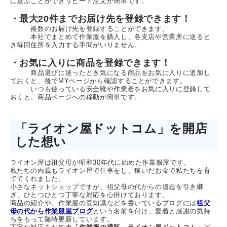
に選ぶことができリピート注文が簡単です。
・最大20件までお届け先を登録できます！
複数のお届け先を登録することができます。
本社でまとめて作業服を購入し、各支店や営業所に送ると
き毎回住所を入力する手間がいりません。
・お気に入りに商品を登録できます！
商品選びに迷ったとき気になる商品をお気に入りに追加し
ておくと、後でMYページから確認することができます。
いつも使っている安全靴や作業着をお気に入りに登録して
おくと、商品ページへの移動が簡単です。
「ライオン屋ドットコム」を開店
した想い
ライオン屋は祖父母が昭和30年代に始めた作業服屋です。
私たちの両親もライオン屋で仕事をし、稼いだお金で私たちを育
ててくれました。
小さなネットショップですが、祖父母の代からの遺志を引き継
ぎ、ひとつひとつ丁寧な対応を心掛けております。
商品の紹介や、作業服の豆知識などを書いているブログには
祖父
母の代から作業服屋ブログ
という名前を付け、愛着と感謝の気持
ちをもって随時更新しています。