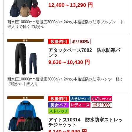
12,490～13,290
円
耐水圧10000mm透湿度3000g/㎡.24hの本格派防水防寒ブルゾン 中
綿入りで軽くて暖かい
アタックベース7882 防水防寒パ
ンツ
9,630～10,430
円
耐水圧10000mm透湿度3000g/㎡.24hの本格派防水防寒パンツ 軽く
て暖かい中綿入り
アイトス10314 防水防寒ストレッ
チジャケット
8,140～8,940
円