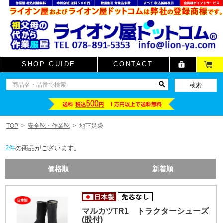
SHOP GUIDE
CONTACT
TOP
安全靴・作業靴
地下足袋
2
件
の商品がございます。
価格順
新着順
マルカツTR1 トラクターシューズ
(股付)