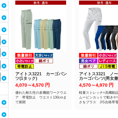
アイトス3221 カーゴパン
アイトス3321 ノ
ツ(1タック)
カーゴパンツ(男女兼
4,070～4,570
円
4,570～4,970
円
優れた耐久性の多機能ワークウエ
軽量ストレッチ×高機動設
ア 帯電防止 ウエスト130cmま
ムービンカットで動きや
で展開
さをプラス JIS合格帯