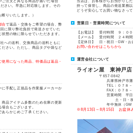
やご注文と異なる商品が届いた場合
当店は、お客様からお預かりした
ください。早急に対応致します。その
持って保管し、商品の発送業務以
どうぞ安心してお買い物なさって
お断りいたします。）
営業日・営業時間について
都合
で返品・交換をご希望の場合、弊
1回に限り弊社負担で発送させていた
【お電話】 受付時間 ９：００～１７
じ状態の物に限らせていただきます。
【メール】 受付時間 ２４時間
【定休日】 日・祝日・GW・お
弊社への送料、交換商品の送料ともに
お問い合わせはこちらから
ください。ただし、商品タグや袋など
運営会社について
ご使用になった商品、特価品は返品・
ライオン屋 東神戸
〒657-0842
兵庫県神戸市灘区船寺
TEL：０７８－８６
ーに手配し正規品を作業服メーカーか
FAX：０７８－８６
営業時間 平日 ６：
土・日・祝日 ９：
、商品アイテム多数のため在庫の更新
年中無休（GW・お盆
る場合もございます。
※8月13日～8月15日 お盆休み
であらかじめご了承ください。