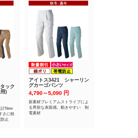
アイトス3421 シャーリン
グカーゴパンツ
ータック
用)
4,790～5,090
円
新素材プレミアムストライプによ
る男前な表面感。動きやすい 制
計New
電素材
すさに軽
電防止