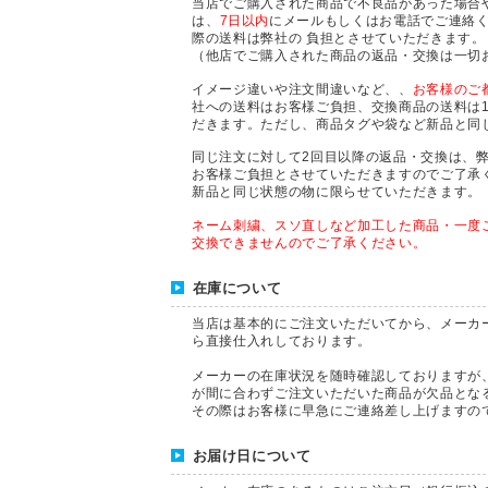
当店でご購入された商品で不良品があった場合
は、
7日以内
にメールもしくはお電話でご連絡
際の送料は弊社の 負担とさせていただきます。
（他店でご購入された商品の返品・交換は一切
イメージ違いや注文間違いなど、、
お客様のご
社への送料はお客様ご負担、交換商品の送料は
だきます。ただし、商品タグや袋など新品と同
同じ注文に対して2回目以降の返品・交換は、
お客様ご負担とさせていただきますのでご了承
新品と同じ状態の物に限らせていただきます。
ネーム刺繍、スソ直しなど加工した商品・一度
交換できませんのでご了承ください。
在庫について
当店は基本的にご注文いただいてから、メーカ
ら直接仕入れしております。
メーカーの在庫状況を随時確認しておりますが
が間に合わずご注文いただいた商品が欠品とな
その際はお客様に早急にご連絡差し上げますの
お届け日について