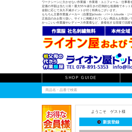
ワークシーンに欠かせない作業服・作業着・ユニフォーム・仕事着
定価の半額は当たり前！最大55％値引きの圧倒的な低価格でネット通
金額に応じて永久不滅ポイントが付く特典もございます。
もちろん主要作業服メーカー（自重堂jichodo・バートルburtle・ジーベ
正規品のみお取り扱い。サイトに掲載されていない商品もお取扱い
かっこいい作業服やレディース作業着など、多様化する現場で活躍
SHOP GUIDE
ようこそ ゲスト様
新規登録