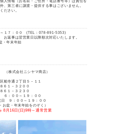
個人情報（お名前・ご住所・電話番号等）は責任を
外、第三者に譲渡・提供する事はございません。
ください。
：００ (TEL：078-891-5353)
 お返事は翌営業日以降順次対応いたします。
盆・年末年始
店
（株式会社ニシヤマ商店）
通２丁目５－１１
１－３２００
１－３２３０
００～１９：００
００～１９：００
・年末年始をのぞく）
 8月16日(日)9時～通常営業