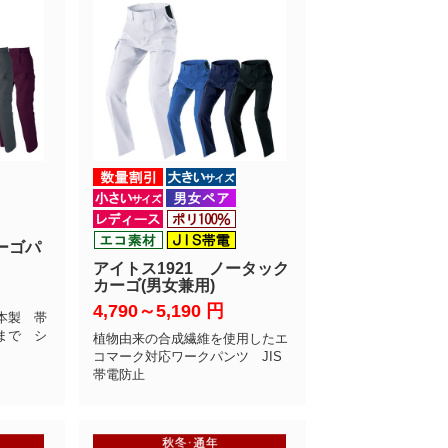
カーゴパ
アイトス1921 ノータック
カーゴ(男女兼用)
4,790～5,190
円
本製 帯
mまで シ
植物由来の合成繊維を使用したエ
コマーク対応ワークパンツ JIS
帯電防止