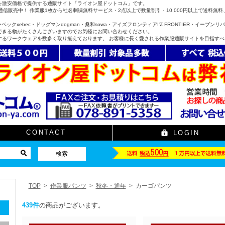
を激安価格で提供する通販サイト「ライオン屋ドットコム」です。
信販売中！ 作業服1枚から社名刺繍無料サービス・2点以上で数量割引・10,000円以上で送料
ックxebec・ドッグマンdogman・桑和sowa・アイズフロンティアI'Z FRONTIER・イーブンリバーe
できる物がたくさんございますのでお気軽にお問い合わせください。
するワークウェアを数多く取り揃えております。 お客様に長く愛される作業服通販サイトを目指す
CONTACT
LOGIN
TOP
作業服パンツ
秋冬・通年
カーゴパンツ
439
件
の商品がございます。