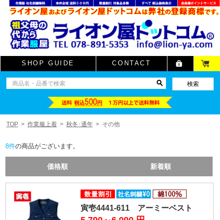
SHOP GUIDE
CONTACT
TOP
作業服上着
秋冬･通年
その他
8
件
の商品がございます。
価格順
新着順
寅壱4441-611 アーミーベスト