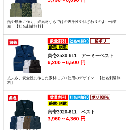
5,790～6,090
円
熱や摩擦に強く、綿素材ならではの吸汗性や肌ざわりのよい作業
服 【社名刺繍無料】
寅壱2530-611 アーミーベスト
6,200～6,500
円
丈夫さ、安全性に徹した素材にプロ使用のデザイン 【社名刺繍無
料】
寅壱3920-611 ベスト
3,960～4,360
円