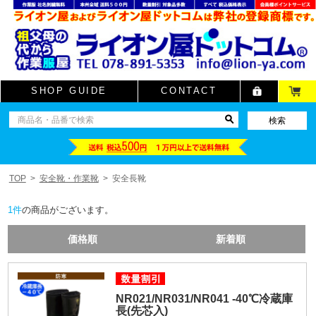
SHOP GUIDE
CONTACT
TOP
安全靴・作業靴
安全長靴
1
件
の商品がございます。
価格順
新着順
NR021/NR031/NR041 -40℃冷蔵庫
長(先芯入)