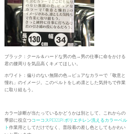
ブラック：クール＆ハードな男の色→男の仕事に命をかける
君の腰周りを気品高くキメてほしい。
ホワイト：偏りのない無限の色→ピュアなカラーで「敬意と
憧れ」のイメージ。このベルトをしめ凛とした気持ちで作業
に取り組もう。
カラー診断が当たっているかどうかは別として、これからの
季節に役立つ
コーコスPE321PI ポリエチレン洗えるカラーベル
ト
作業用としてだけでなく、普段着の差し色としてもかわい