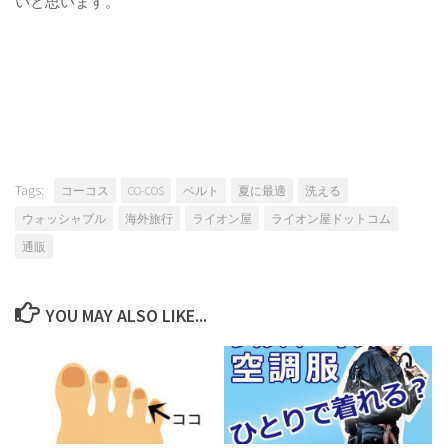
いと思います。
Tags:
コーコス
CO-COS
ベルト
夏に最適
洗える
ウォッシャブル
海外旅行
ライオン屋
ライオン屋ドットコム
通販
YOU MAY ALSO LIKE...