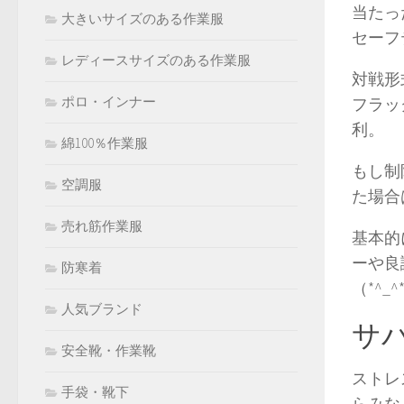
当たっ
大きいサイズのある作業服
セーフ
レディースサイズのある作業服
対戦形
ポロ・インナー
フラッ
利。
綿100％作業服
もし制
空調服
た場合
売れ筋作業服
基本的
ーや良
防寒着
（*^_^
人気ブランド
サ
安全靴・作業靴
ストレ
手袋・靴下
らみな