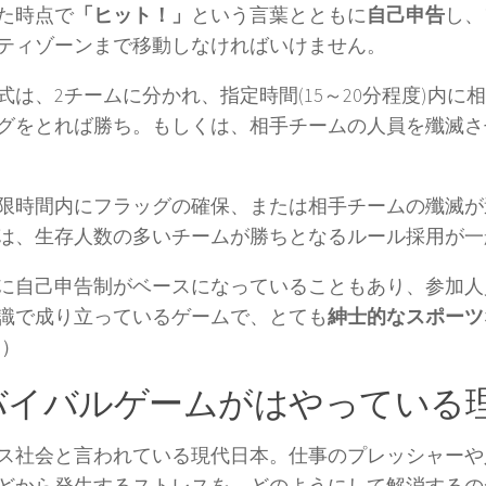
た時点で
「ヒット！」
という言葉とともに
自己申告
し、
ティゾーンまで移動しなければいけません。
式は、2チームに分かれ、指定時間(15～20分程度)内に
グをとれば勝ち。もしくは、相手チームの人員を殲滅さ
限時間内にフラッグの確保、または相手チームの殲滅が
は、生存人数の多いチームが勝ちとなるルール採用が一
に自己申告制がベースになっていることもあり、参加人
識で成り立っているゲームで、とても
紳士的なスポーツ
*）
バイバルゲームがはやっている
ス社会と言われている現代日本。仕事のプレッシャーや
どから発生するストレスを、どのようにして解消するの