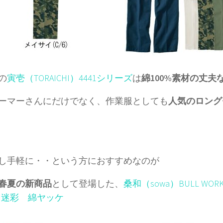
の
寅壱（TORAICHI）4441シリーズ
は
綿100%素材の丈夫
ーマーさんにだけでなく、作業服としても
人気のロング
し手軽に・・という方におすすめなのが
9年春夏の新商品
として登場した、
桑和（sowa）BULL WORKS
% 迷彩 綿ヤッケ