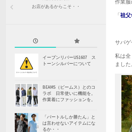
作業服
お店があるからこそ・・
「
祖父
サバゲ
私は全
イーブンリバーUS1607 ス
トーンシルバーについて
ました
BEAMS（ビームス）とのコ
ラボ 日常使いに機能を。
作業着にファッションを。
「バートルしか勝たん」と
は言わせないアイテムにな
るか・・