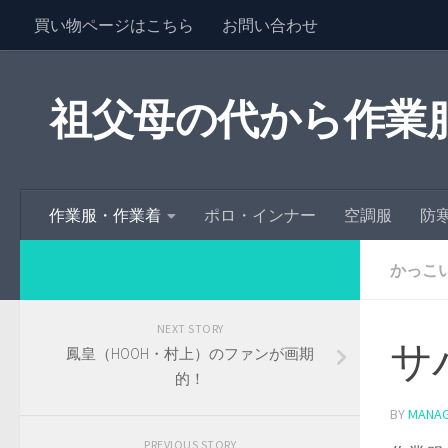
買い物ページはこちら
お問い合わせ
祖父母の代から作業
作業服・作業着
ポロ・インナー
空調服
防
かっこ
NEXT STORY
サ
鳳皇（HOOH・村上）のファンが画期
的！
BY
MANA
PREVIOUS STORY