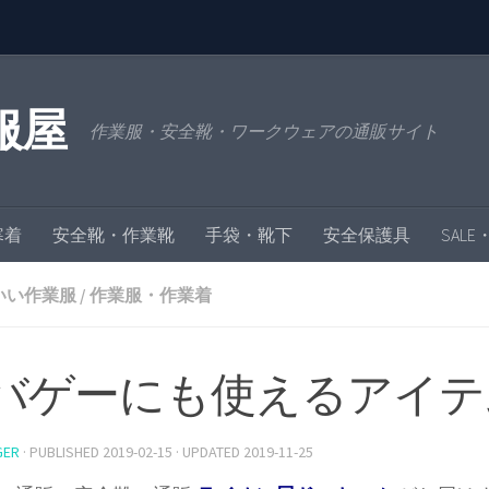
服屋
作業服・安全靴・ワークウェアの通販サイト
寒着
安全靴・作業靴
手袋・靴下
安全保護具
SAL
いい作業服
/
作業服・作業着
バゲーにも使えるアイテ
GER
· PUBLISHED
2019-02-15
· UPDATED
2019-11-25