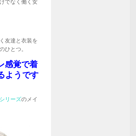
けでなく働く女
く友達と衣装を
のひとつ。
レ感覚で着
るようです
41シリーズ
のメイ