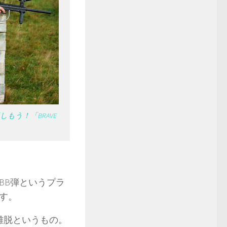
う！「BRAVE
BB弾というプラ
す。
離脱というもの。