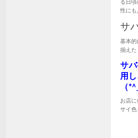
る日頃
性にも
サ
基本的
揃えた
サバ
用し
（*^
お店に
サイ色