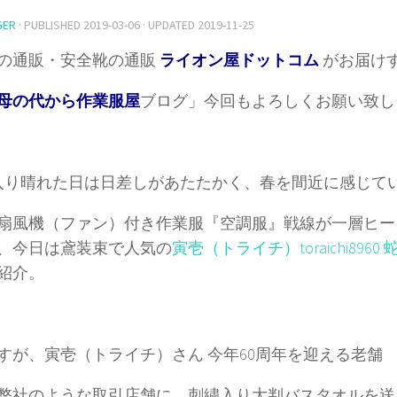
GER
· PUBLISHED
2019-03-06
· UPDATED
2019-11-25
の通販・安全靴の通販
ライオン屋ドットコム
がお届け
母の代から作業服屋
ブログ」今回もよろしくお願い致し
入り晴れた日は日差しがあたたかく、春を間近に感じて
扇風機（ファン）付き作業服『空調服』戦線が一層ヒー
、今日は鳶装束で人気の
寅壱（トライチ）toraichi896
紹介。
すが、寅壱（トライチ）さん 今年60周年を迎える老舗
弊社のような取引店舗に、刺繍入り大判バスタオルを送