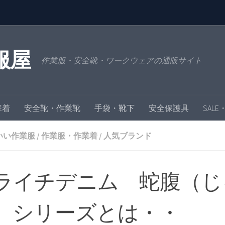
服屋
作業服・安全靴・ワークウェアの通販サイト
寒着
安全靴・作業靴
手袋・靴下
安全保護具
SAL
いい作業服
/
作業服・作業着
/
人気ブランド
ライチデニム 蛇腹（じ
）シリーズとは・・