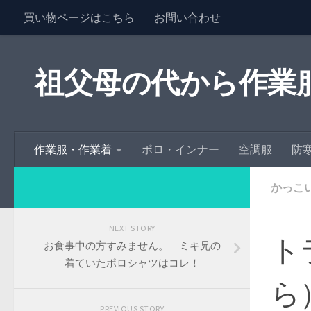
買い物ページはこちら
お問い合わせ
祖父母の代から作業
作業服・作業着
ポロ・インナー
空調服
防
かっこ
NEXT STORY
ト
お食事中の方すみません。 ミキ兄の
着ていたポロシャツはコレ！
ら
PREVIOUS STORY