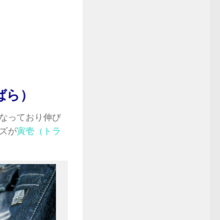
ばら）
なっており伸び
ズが
寅壱（トラ