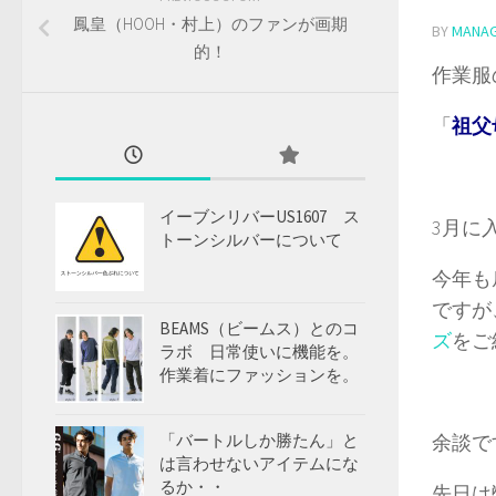
鳳皇（HOOH・村上）のファンが画期
BY
MANA
的！
作業服
「
祖父
イーブンリバーUS1607 ス
3月に
トーンシルバーについて
今年も
ですが
BEAMS（ビームス）とのコ
ズ
をご
ラボ 日常使いに機能を。
作業着にファッションを。
「バートルしか勝たん」と
余談で
は言わせないアイテムにな
るか・・
先日は