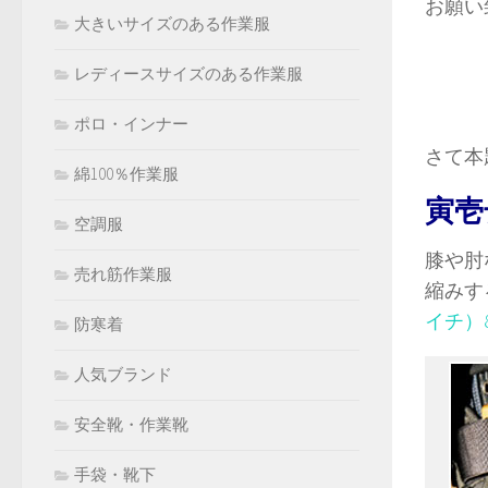
お願い
大きいサイズのある作業服
レディースサイズのある作業服
ポロ・インナー
さて本
綿100％作業服
寅壱
空調服
膝や肘
売れ筋作業服
縮みす
イチ）
防寒着
人気ブランド
安全靴・作業靴
手袋・靴下