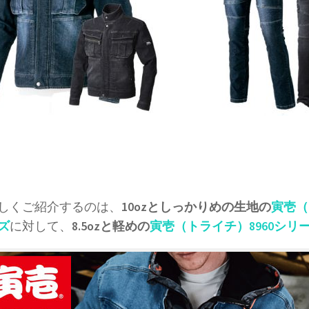
しくご紹介するのは、
10ozとしっかりめの生地の
寅壱（
ズ
に対して、
8.5ozと軽めの
寅壱（トライチ）8960シリ