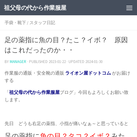
祖父母の代から作業服屋
手袋・靴下
/
スタッフ日記
足の薬指に魚の目？たこ？イボ？ 原因
はこれだったのか・・
BY
MANAGER
· PUBLISHED
2023-01-22
· UPDATED
2024-01-30
作業服の通販・安全靴の通販
ライオン屋ドットコム
がお届け
する
「
祖父母の代から作業服屋
ブログ」今回もよろしくお願い致
します。
先日 どうも右足の薬指、小指が痛いなぁ～と思っていると
足の薬指に
魚の目？タコ？イボ？
みた