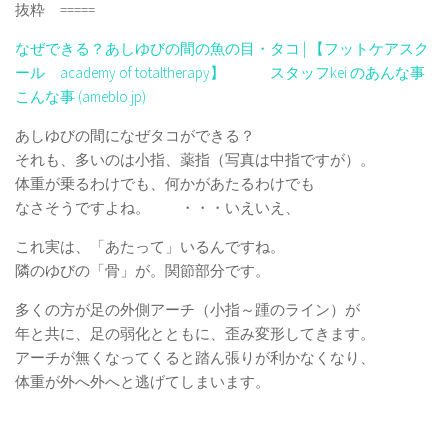
抜粋 =====
なぜできる？あしゆびの間の魚の目・タコ | 【フットケアスク
ール academy of totaltherapy】 スタッフkei のあんな事
こんな事 (ameblo.jp)
あしゆびの間になぜタコができる？
それも、多いのは小指、薬指（写真は中指ですが）。
体重が乗るわけでも、何かがあたるわけでも
なさそうですよね。 ・・・いえいえ、
これ実は、「あたって」いるんですね。
隣のゆびの「骨」が。関節部分です。
多くの方が足の外側アーチ（小指～踵のライン）が
年と共に、足の弱化とともに、歪み変形してきます。
アーチが無くなってくると踏ん張りが利かなくなり、
体重が外へ外へと逃げてしまいます。