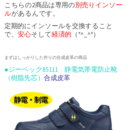
こちらの2商品は専用の
別売りインソー
ル
があるんです。
定期的にインソールを交換すること
で、
安心
そして
経済的
（*^_^*）
まずはしっかりした作りの合成皮革の商品
●ジーベック85111 静電気帯電防止靴
（樹脂先芯）
合成皮革