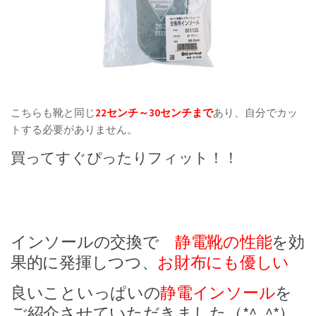
こちらも靴と同じ
22センチ～30センチまで
あり、自分でカッ
トする必要がありません。
買ってすぐぴったりフィット！！
インソールの交換で
静電靴の性能
を効
果的に発揮しつつ、
お財布にも優しい
良いこといっぱいの
静電インソール
を
ご紹介させていただきました（*^_^*）