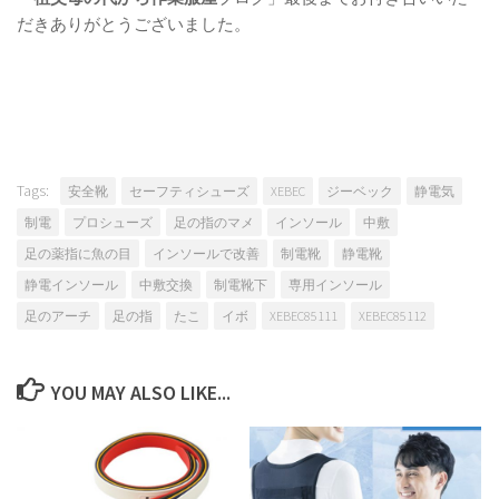
だきありがとうございました。
Tags:
安全靴
セーフティシューズ
XEBEC
ジーベック
静電気
制電
プロシューズ
足の指のマメ
インソール
中敷
足の薬指に魚の目
インソールで改善
制電靴
静電靴
静電インソール
中敷交換
制電靴下
専用インソール
足のアーチ
足の指
たこ
イボ
XEBEC85111
XEBEC85112
YOU MAY ALSO LIKE...