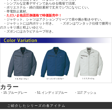
・シンプルな定番デザインであらゆる職場で活躍。
・ポリエステル・綿の混紡素材で丈夫でシワになりにくい。
・帯電防止素材。
・
ただいま他店圧倒価格で特価販売中！
・ジャケット、シャツはアクションプリーツで肩や腕が動きやすい。
・ジャケットには内ポケット付き。 ・ズボンはワンタック仕様で腰周り
のスッキリ感と程よいゆとり。
・ズボンにはカラビナループ付き。
カラー
・15.ブルーグレー ・51.インディゴブルー ・117.アッシュ
ご紹介したシリーズの各アイテム