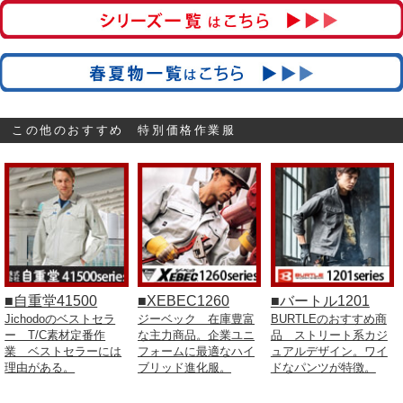
この他のおすすめ 特別価格作業服
■自重堂41500
■XEBEC1260
■バートル1201
Jichodoのベストセラ
ジーベック 在庫豊富
BURTLEのおすすめ商
ー T/C素材定番作
な主力商品。企業ユニ
品 ストリート系カジ
業 ベストセラーには
フォームに最適なハイ
ュアルデザイン。ワイ
理由がある。
ブリッド進化服。
ドなパンツが特徴。