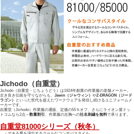
Jichodo（自重堂）
Jichodo（自重堂・じちょうどう）は1924年創業の作業服の老舗メーカー。
古き良き伝統を守りながらも、
Jawin（ジャウィン）
や
Z-DRAGON（ジード
ラゴン）
といった世代を超えたワークウェアを発信し続けるユニフォームメ
ーカーです。
自重堂（Jichodo）作業服の通販、定価の55％オフ、さらにライオン屋ドッ
トコムなら2点～
数量割引
、作業服の左胸への
社名刺繍を無料
で承ります。
自重堂81000シリーズ（秋冬）
・デキる男を演出するクールなコンサバスタイル。