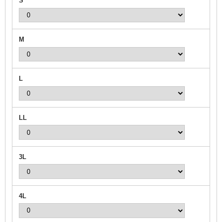
S
M
L
LL
3L
4L