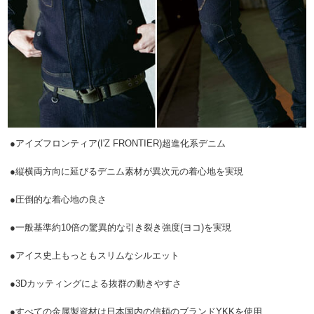
●アイズフロンティア(I'Z FRONTIER)超進化系デニム
●縦横両方向に延びるデニム素材が異次元の着心地を実現
●圧倒的な着心地の良さ
●一般基準約10倍の驚異的な引き裂き強度(ヨコ)を実現
●アイス史上もっともスリムなシルエット
●3Dカッティングによる抜群の動きやすさ
●すべての金属製資材は日本国内の信頼のブランドYKKを使用