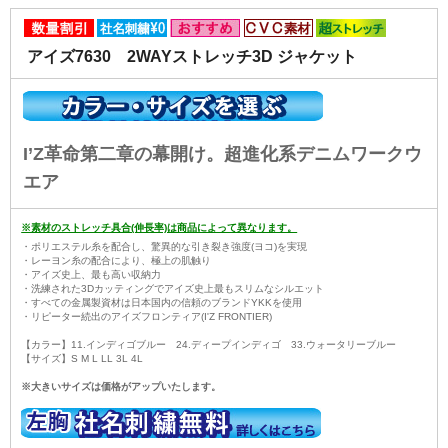
アイズ7630 2WAYストレッチ3D ジャケット
I’Z革命第二章の幕開け。超進化系デニムワークウ
エア
※素材のストレッチ具合(伸長率)は商品によって異なります。
・ポリエステル糸を配合し、驚異的な引き裂き強度(ヨコ)を実現
・レーヨン糸の配合により、極上の肌触り
・アイズ史上、最も高い収納力
・洗練された3Dカッティングでアイズ史上最もスリムなシルエット
・すべての金属製資材は日本国内の信頼のブランドYKKを使用
・リピーター続出のアイズフロンティア(I'Z FRONTIER)
【カラー】11.インディゴブルー 24.ディープインディゴ 33.ウォータリーブルー
【サイズ】S M L LL 3L 4L
※大きいサイズは価格がアップいたします。