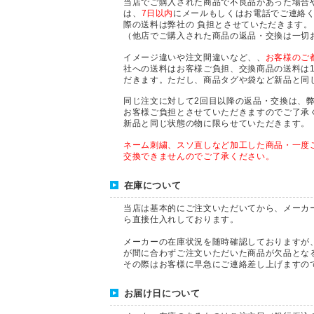
当店でご購入された商品で不良品があった場合
は、
7日以内
にメールもしくはお電話でご連絡
際の送料は弊社の 負担とさせていただきます。
（他店でご購入された商品の返品・交換は一切
イメージ違いや注文間違いなど、、
お客様のご
社への送料はお客様ご負担、交換商品の送料は
だきます。ただし、商品タグや袋など新品と同
同じ注文に対して2回目以降の返品・交換は、
お客様ご負担とさせていただきますのでご了承
新品と同じ状態の物に限らせていただきます。
ネーム刺繍、スソ直しなど加工した商品・一度
交換できませんのでご了承ください。
在庫について
当店は基本的にご注文いただいてから、メーカ
ら直接仕入れしております。
メーカーの在庫状況を随時確認しておりますが
が間に合わずご注文いただいた商品が欠品とな
その際はお客様に早急にご連絡差し上げますの
お届け日について