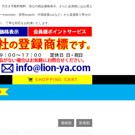
無料、代引き手数料無料・安心の税込価格表示、さらに会員様にはお買上
venriver・寅壱toraichi・中国産業cucなど）から直接取り寄せの
べく、丁寧な対応をお約束いたします。
SHOPPING CART
価格順
新着順