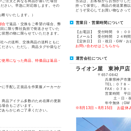
やご注文と異なる商品が届いた場合
当店は、お客様からお預かりした
ください。早急に対応致します。その
持って保管し、商品の発送業務以
どうぞ安心してお買い物なさって
お断りいたします。）
営業日・営業時間について
都合
で返品・交換をご希望の場合、弊
1回に限り弊社負担で発送させていた
【お電話】 受付時間 ９：００～１７
じ状態の物に限らせていただきます。
【メール】 受付時間 ２４時間
【定休日】 日・祝日・GW・お
弊社への送料、交換商品の送料ともに
お問い合わせはこちらから
ください。ただし、商品タグや袋など
運営会社について
ご使用になった商品、特価品は返品・
ライオン屋 東神戸
〒657-0842
兵庫県神戸市灘区船寺
TEL：０７８－８６
ーに手配し正規品を作業服メーカーか
FAX：０７８－８６
営業時間 平日 ６：
土・日・祝日 ９：
、商品アイテム多数のため在庫の更新
年中無休（GW・お盆
る場合もございます。
※8月13日～8月15日 お盆休み
であらかじめご了承ください。