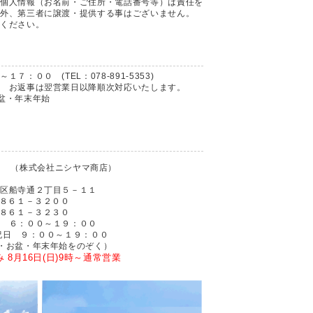
個人情報（お名前・ご住所・電話番号等）は責任を
外、第三者に譲渡・提供する事はございません。
ください。
：００ (TEL：078-891-5353)
 お返事は翌営業日以降順次対応いたします。
盆・年末年始
店
（株式会社ニシヤマ商店）
通２丁目５－１１
１－３２００
１－３２３０
００～１９：００
００～１９：００
・年末年始をのぞく）
 8月16日(日)9時～通常営業