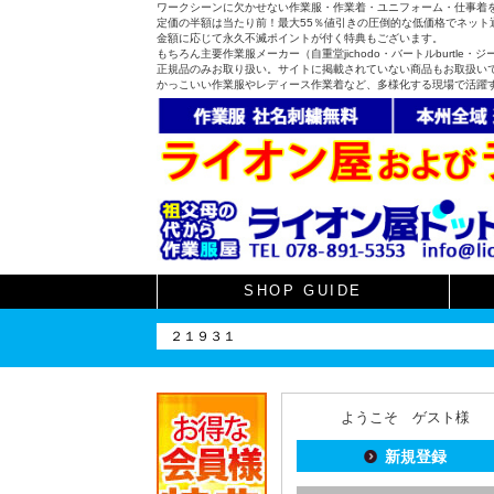
ワークシーンに欠かせない作業服・作業着・ユニフォーム・仕事着
定価の半額は当たり前！最大55％値引きの圧倒的な低価格でネット通
金額に応じて永久不滅ポイントが付く特典もございます。
もちろん主要作業服メーカー（自重堂jichodo・バートルburtle・ジーベ
正規品のみお取り扱い。サイトに掲載されていない商品もお取扱い
かっこいい作業服やレディース作業着など、多様化する現場で活躍
SHOP GUIDE
ようこそ ゲスト様
新規登録