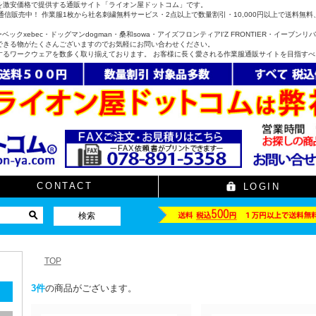
を激安価格で提供する通販サイト「ライオン屋ドットコム」です。
信販売中！ 作業服1枚から社名刺繍無料サービス・2点以上で数量割引・10,000円以上で送料
ックxebec・ドッグマンdogman・桑和sowa・アイズフロンティアI'Z FRONTIER・イーブンリバーe
できる物がたくさんございますのでお気軽にお問い合わせください。
するワークウェアを数多く取り揃えております。 お客様に長く愛される作業服通販サイトを目指す
CONTACT
LOGIN
TOP
3
件
の商品がございます。