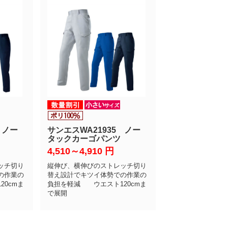
 ノー
サンエスWA21935 ノー
タックカーゴパンツ
4,510～4,910
円
ッチ切り
縦伸び、横伸びのストレッチ切り
の作業の
替え設計でキツイ体勢での作業の
0cmま
負担を軽減 ウエスト120cmま
で展開